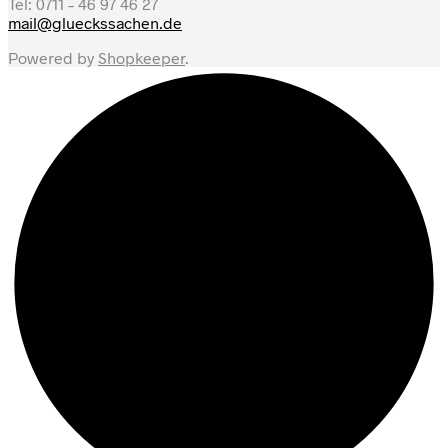
Tel: 0711 – 46 97 46 27
mail@glueckssachen.de
Powered by
Shopkeeper
.