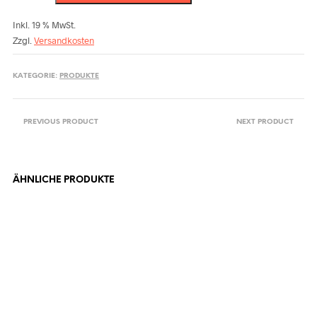
und
Blätter“
Inkl. 19 % MwSt.
Menge
Zzgl.
Versandkosten
KATEGORIE:
PRODUKTE
PREVIOUS PRODUCT
NEXT PRODUCT
ÄHNLICHE PRODUKTE
12,00
€
25,00
€
In den Warenkorb
In den Warenkorb