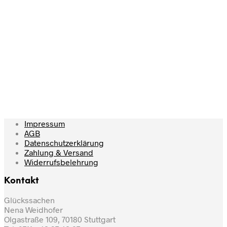
25,00
€
12,00
€
In den Warenkorb
In den Warenkorb
Impressum
AGB
Datenschutzerklärung
Zahlung & Versand
Widerrufsbelehrung
Kontakt
Glückssachen
Nena Weidhofer
Olgastraße 109, 70180 Stuttgart